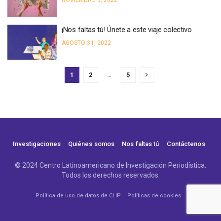
NOVIEMBRE 3, 2022
¡Nos faltas tú! Únete a este viaje colectivo
AGOSTO 31, 2022
1
2
…
5
Investigaciones
Quiénes somos
Nos faltas tú
Contáctenos
© 2024 Centro Latinoamericano de Investigación Periodística.
Todos los derechos reservados.
Política de uso de datos de CLIP
Políticas de cookies