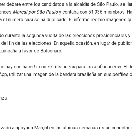
er debate entre los candidatos a la alcaldía de São Paulo, se l
tonces
Marçal por São Paulo
y contaba con 51.936 miembros. Ha
ra el número casi se ha duplicado. El informe recibió imagenes q
o durante la segunda vuelta de las elecciones presidenciales y 
l fin de las elecciones. En aquella ocasión, en lugar de publici
 campaña a favor de Bolsonaro.
que hay que hacer!» con «7 misiones» para los «influencers». El 
App, utilizar una imagen de la bandera brasileña en sus perfiles 
nza.
ado a apoyar a Marçal en las últimas semanas están conectado