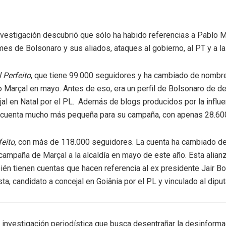
investigación descubrió que sólo ha habido referencias a Pablo 
es de Bolsonaro y sus aliados, ataques al gobierno, al PT y a la
 Perfeito
, que tiene 99.000 seguidores y ha cambiado de nombr
Marçal en mayo. Antes de eso, era un perfil de Bolsonaro de de
 en Natal por el PL. Además de blogs producidos por la influence
na cuenta mucho más pequeña para su campaña, con apenas 28.60
eito
,
con más de 118.000 seguidores. La cuenta ha cambiado de
 campaña de Marçal a la alcaldía en mayo de este año. Esta alian
ién tienen cuentas que hacen referencia al ex presidente Jair B
ta, candidato a concejal en Goiânia por el PL y vinculado al dip
 investigación periodística que busca desentrañar la desinformac