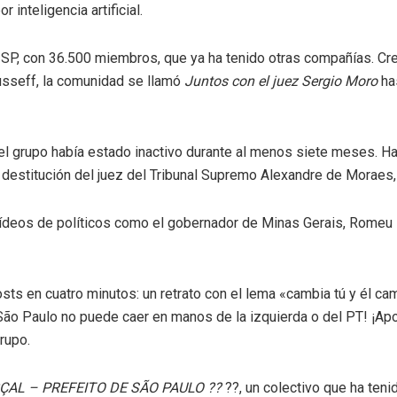
inteligencia artificial.
SP, con 36.500 miembros, que ya ha tenido otras compañías. Cre
ousseff, la comunidad se llamó
Juntos con el juez Sergio Moro
ha
el grupo había estado inactivo durante al menos siete meses. H
a destitución del juez del Tribunal Supremo Alexandre de Moraes
ídeos de políticos como el gobernador de Minas Gerais, Romeu 
sts en cuatro minutos: un retrato con el lema «cambia tú y él cam
«¡São Paulo no puede caer en manos de la izquierda o del PT! ¡A
rupo.
ÇAL – PREFEITO DE SÃO PAULO
??
??, un colectivo que ha teni