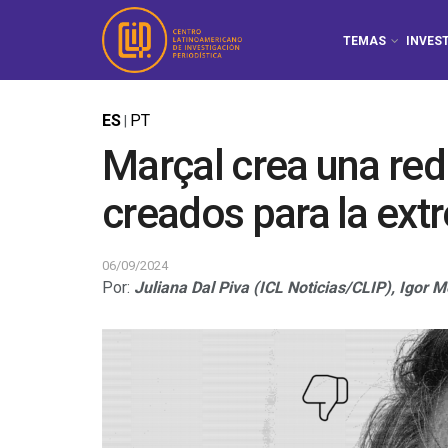
TEMAS
INVES
ES
PT
|
Marçal crea una red
creados para la ex
06/09/2024
Por:
Juliana Dal Piva (ICL Noticias/CLIP),
Igor M