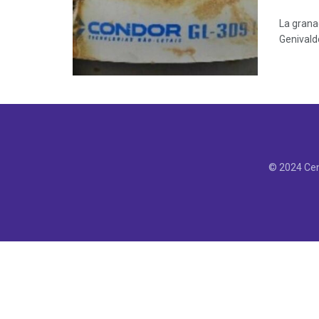
La grana
Genivaldo
© 2024 Cen