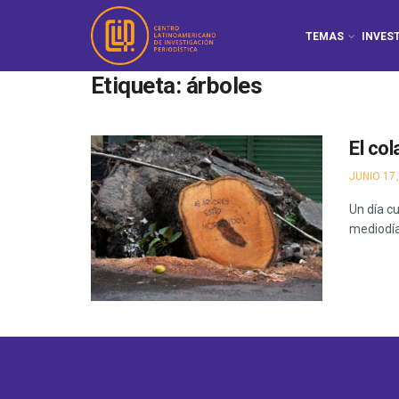
TEMAS
INVES
Etiqueta:
árboles
El co
JUNIO 17,
Un día c
mediodía 