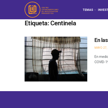
TEMAS
INVES
Etiqueta:
Centinela
En la
MAYO 27,
En medio
COVID-19: