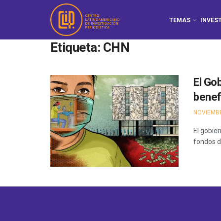
TEMAS
INVES
Etiqueta:
CHN
El Go
benef
NOVIEMBR
El gobier
fondos d