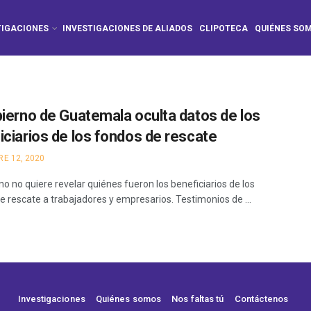
TIGACIONES
INVESTIGACIONES DE ALIADOS
CLIPOTECA
QUIÉNES SO
bierno de Guatemala oculta datos de los
iciarios de los fondos de rescate
E 12, 2020
no no quiere revelar quiénes fueron los beneficiarios de los
e rescate a trabajadores y empresarios. Testimonios de ...
Investigaciones
Quiénes somos
Nos faltas tú
Contáctenos