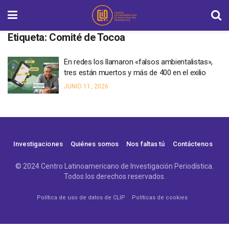
Etiqueta:
Comité de Tocoa
En redes los llamaron «falsos ambientalistas»,
tres están muertos y más de 400 en el exilio
JUNIO 11, 2026
Investigaciones
Quiénes somos
Nos faltas tú
Contáctenos
© 2024 Centro Latinoamericano de Investigación Periodística.
Todos los derechos reservados.
Política de uso de datos de CLIP
Políticas de cookies