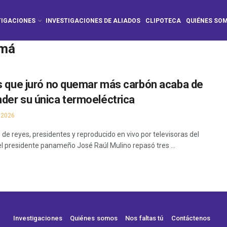
TIGACIONES
INVESTIGACIONES DE ALIADOS
CLIPOTECA
QUIÉNES SO
amá
ís que juró no quemar más carbón acaba de
der su única termoeléctrica
 2026
de reyes, presidentes y reproducido en vivo por televisoras del
l presidente panameño José Raúl Mulino repasó tres ...
Investigaciones
Quiénes somos
Nos faltas tú
Contáctenos