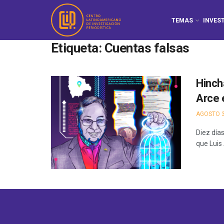
TEMAS
INVES
Etiqueta:
Cuentas falsas
Hincha
Arce 
AGOSTO 3
Diez día
que Luis 