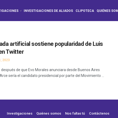
TIGACIONES
INVESTIGACIONES DE ALIADOS
CLIPOTECA
QUIÉNES SO
da artificial sostiene popularidad de Luis
en Twitter
, 2023
s después de que Evo Morales anunciara desde Buenos Aires
Arce sería el candidato presidencial por parte del Movimiento ...
Investigaciones
Quiénes somos
Nos faltas tú
Contáctenos