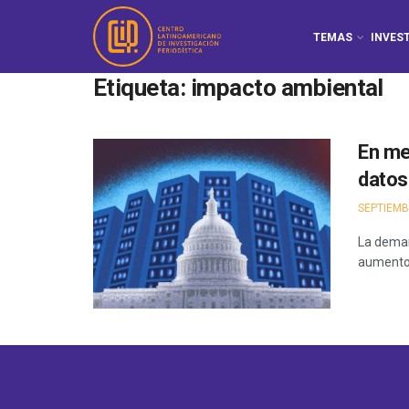
TEMAS
INVES
Etiqueta:
impacto ambiental
En me
datos
SEPTIEMB
La deman
aumento d