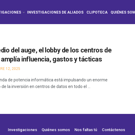
TIGACIONES
INVESTIGACIONES DE ALIADOS
CLIPOTECA
QUIÉNES SO
dio del auge, el lobby de los centros de
 amplía influencia, gastos y tácticas
RE 12, 2025
da de potencia informática está impulsando un enorme
e la inversión en centros de datos en todo el ...
Investigaciones
Quiénes somos
Nos faltas tú
Contáctenos