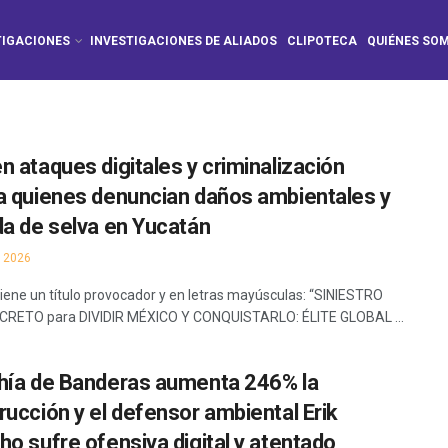
TIGACIONES
INVESTIGACIONES DE ALIADOS
CLIPOTECA
QUIÉNES SO
n ataques digitales y criminalización
a quienes denuncian daños ambientales y
da de selva en Yucatán
 2026
 tiene un título provocador y en letras mayúsculas: “SINIESTRO
CRETO para DIVIDIR MÉXICO Y CONQUISTARLO: ÉLITE GLOBAL ...
hía de Banderas aumenta 246% la
rucción y el defensor ambiental Erik
ho sufre ofensiva digital y atentado