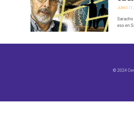
JUNIO 11,
Saracho c
eso en S
© 2024 Cen