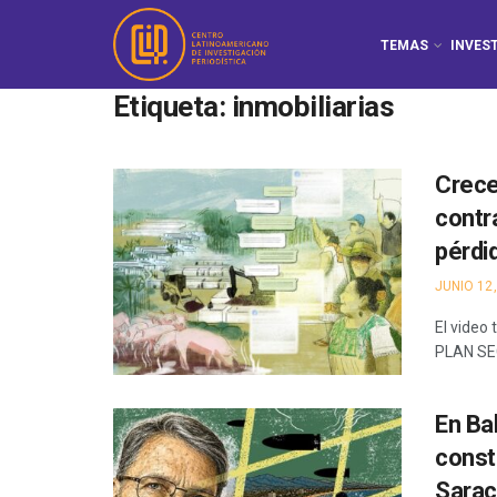
TEMAS
INVES
Etiqueta:
inmobiliarias
Crece
contr
pérdi
JUNIO 12,
El video
PLAN SE
En Ba
const
Sarac