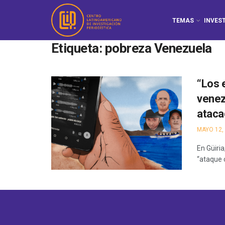
TEMAS
INVES
Etiqueta:
pobreza Venezuela
“Los 
venez
ataca
MAYO 12,
En Güiri
“ataque c