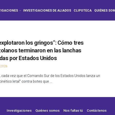
TIGACIONES
INVESTIGACIONES DE ALIADOS
CLIPOTECA
QUIÉNES SO
explotaron los gringos”: Cómo tres
olanos terminaron en las lanchas
das por Estados Unidos
 2026
a, cada vez que el Comando Sur de los Estados Unidos lanza un
inético letal” contra botes que ...
Investigaciones
Quiénes somos
Nos faltas tú
Contáctenos