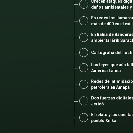
Crecen ataques digit
daños ambientales y 
En redes los llamaro
más de 400 en el exil
En Bahía de Banderas
ambiental Erik Sarach
Cartografía del host
Las leyes que aún fal
América Latina
Redes de intimidació
petrolera en Amapá
Dos fuerzas digitale
Jericó
El relato y las cuent
pueblo Xinka