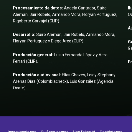
Procesamiento de datos:
Àngela Cantador, Sairo
Il
Alemán, Jair Robelo, Armando Mora, Floryan Portuguez,
Od
Rigoberto Carvajal (CLIP)
A
Desarrollo:
Sairo Alemán, Jair Robelo, Armando Mora,
Floryan Portuguez y Diego Arce (CLIP)
Ge
Ga
Producción general:
Luisa Fernanda López y Vera
Ferrari (CLIP).
Ed
Producción audiovisual:
Elías Chaves; Leidy Stephany
Arenas Díaz (Colombiacheck), Luis González (Agencia
Ocote).
Investigaciones
Quiénes somos
Nos faltas tú
Contáctenos