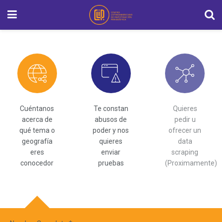
Cuéntanos
Te constan
Quieres
acerca de
abusos de
pedir u
qué tema o
poder y nos
ofrecer un
geografía
quieres
data
eres
enviar
scraping
conocedor
pruebas
(Proximamente)