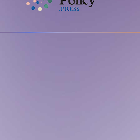
Edición general:
Pablo Medina y María Teresa Ronderos
Investigación y redacción:
Pablo Medina Uribe y José Luis
Peñarredonda (CLIP), Natalia Herrera Durán (El Espectador),
Omarela Depablos y María Victoria Fermín-editora
(Crónica.Uno), Rosario Marina (Chequeado) y Jonnathan Pulla
(Factchequeado)
Producción general:
Luisa Fernanda López Arias
Asistente de producción:
Gabriela Garzón
Audiencias y comunidad:
Mayra Báez (CLIP), Camilo Vega (El
Espectador)
Identidad gráfica:
Alejandra Saavedra
Desarrollo web e ilustraciones:
Mario Rodríguez y Leandro
Rodríguez (El Espectador) y Diego Arce (CLIP)