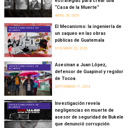
estrategias para crear una
“Casa de la Muerte”
ABRIL 28, 2026
El Mecanismo: la ingeniería de
INVESTIGACIONES DE
ALIADOS
un saqueo en las obras
públicas de Guatemala
DICIEMBRE 22, 2025
Asesinan a Juan López,
INVESTIGACIONES DE
ALIADOS
defensor de Guapinol y regidor
de Tocoa
SEPTIEMBRE 17, 2024
Investigación revela
INVESTIGACIONES DE
ALIADOS
negligencias en muerte de
asesor de seguridad de Bukele
que denunció corrupción