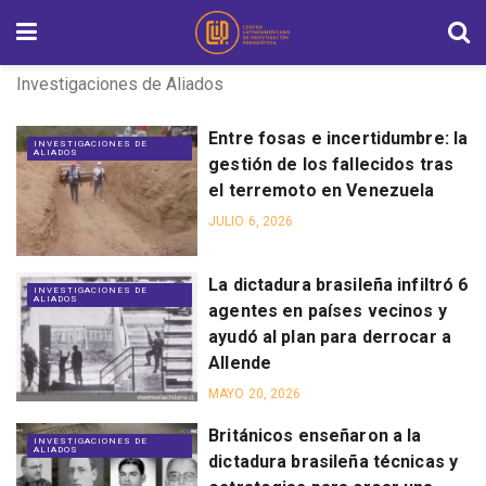
Investigaciones
de Aliados
Entre fosas e incertidumbre: la
INVESTIGACIONES DE
ALIADOS
gestión de los fallecidos tras
el terremoto en Venezuela
JULIO 6, 2026
La dictadura brasileña infiltró 6
INVESTIGACIONES DE
ALIADOS
agentes en países vecinos y
ayudó al plan para derrocar a
Allende
MAYO 20, 2026
Británicos enseñaron a la
INVESTIGACIONES DE
ALIADOS
dictadura brasileña técnicas y