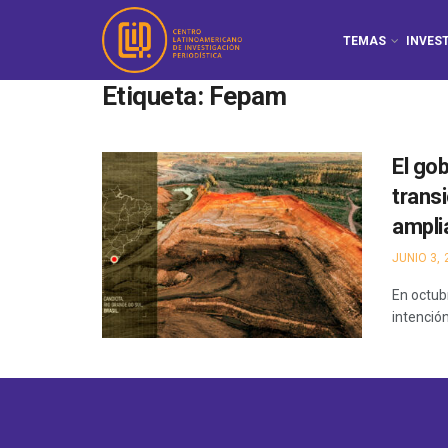
TEMAS
INVES
Etiqueta:
Fepam
El go
trans
ampli
JUNIO 3, 
En octub
intención