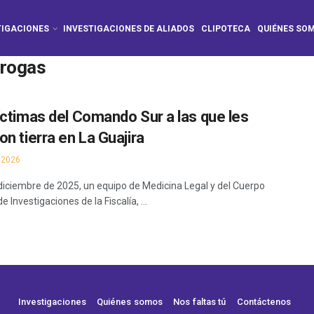
TIGACIONES
INVESTIGACIONES DE ALIADOS
CLIPOTECA
QUIÉNES SO
drogas
íctimas del Comando Sur a las que les
on tierra en La Guajira
 2026
 diciembre de 2025, un equipo de Medicina Legal y del Cuerpo
e Investigaciones de la Fiscalía, ...
Investigaciones
Quiénes somos
Nos faltas tú
Contáctenos