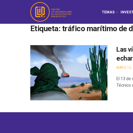
TEMAS
INVES
Etiqueta:
tráfico marítimo de 
Las v
echar
MAYO 12,
El 13 de
Técnico d