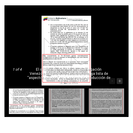
1
of 4
El informe presentado por la Delegación
Venezolana de la CVG detalla una larga lista de
“aspectos críticos” en la cadena de producción de
-
+
la empresa