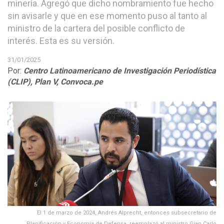
minería. Agregó que dicho nombramiento fue hecho
sin avisarle y que en ese momento puso al tanto al
ministro de la cartera del posible conflicto de
interés. Esta es su versión.
31/01/2025
Por:
Centro Latinoamericano de Investigación Periodística
(CLIP),
Plan V,
Convoca.pe
El 1 de marzo de 2024, Andrés Alprecht, entonces subsecretario de
Planificación y Economía de Defensa, reemplazó al ministro Gian Carlo