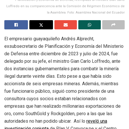
Loffredo en su comparecencia ante la Comisión de Régimen Económico de
la Asamblea. Foto: Asamblea Nacional del Ecuador
El empresario guayaquileño Andrés Alprecht,
exsubsecretario de Planificación y Economía del Ministerio
de Defensa entre diciembre de 2023 y julio de 2024, fue
delegado por su jefe, el ministro Gian Carlo Loffredo, ante
dos instancias gubernamentales para combatir la minería
ilegal durante veinte días. Esto pese a que había sido
accionista de seis empresas mineras. Además, mientras
fue funcionario público, siguió como presidente de una
consultora cuyos socios estaban relacionados con
empresas que han realizado millonarias exportaciones de
oro, como SouthGold y Rockgolden, pero a las que las
autoridades no han podido ubicar. Así lo
reveló una
investigación conjunta
de Plan V, Convoca.pe y el Centro