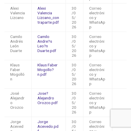
Alexi
Alexi
30
Correo
Valencia
Valencia
/0
electróni
Lizcano
Lizcano_con
5/
co y
traparte.pdf
20
WhatsAp
26
p
Camilo
Camilo
30
Correo
Andrés
Andre?s
/0
electróni
León
Leo?n
5/
co y
Duarte
Duarte.pdf
20
WhatsAp
26
p
Klaus
Klaus Faber
30
Correo
Faber
Mogollo?
/0
electróni
Mogolló
n.pdf
5/
co y
n
20
WhatsAp
26
p
José
Jose?
30
Correo
Alejandr
Alejandro
/0
electróni
o
Orozco.pdf
5/
co y
Orozco
20
WhatsAp
26
p
Jorge
Jorge
30
Correo
Aceved
Acevedo.pd
/0
electróni
o
f
5/
co y