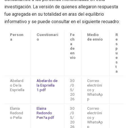
investigación. La versión de quienes allegaron respuesta
fue agregada en su totalidad en aras del equilibrio
informativo y se puede consultar en el siguiente recuadro:
Person
Cuestionari
Fe
Medio
R
a
o
ch
de envío
e
a
s
de
p
en
u
vío
e
s
t
a
Abelard
Abelardo de
30
Correo
o De la
la Espriella
/0
electróni
Espriella
1.pdf
5/
co y
20
WhatsAp
26
p
Elania
Elaina
30
Correo
Redond
Redondo
/0
electróni
o Peña
Pen?a.pdf
5/
co y
20
WhatsAp
26
p