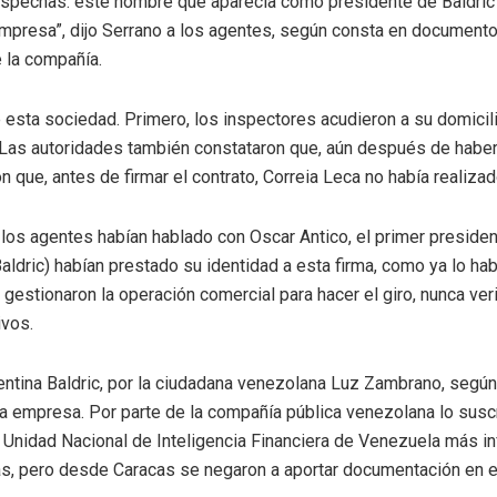
sospechas: este hombre que aparecía como presidente de Baldri
a empresa”, dijo Serrano a los agentes, según consta en documen
e la compañía.
esta sociedad. Primero, los inspectores acudieron a su domicilio
. Las autoridades también constataron que, aún después de haber
on que, antes de firmar el contrato, Correia Leca no había realiza
, los agentes habían hablado con Oscar Antico, el primer preside
aldric) habían prestado su identidad a esta firma, como ya lo ha
estionaron la operación comercial para hacer el giro, nunca veri
tivos.
rgentina Baldric, por la ciudadana venezolana Luz Zambrano, segú
la empresa. Por parte de la compañía pública venezolana lo susc
a Unidad Nacional de Inteligencia Financiera de Venezuela más i
as, pero desde Caracas se negaron a aportar documentación en 