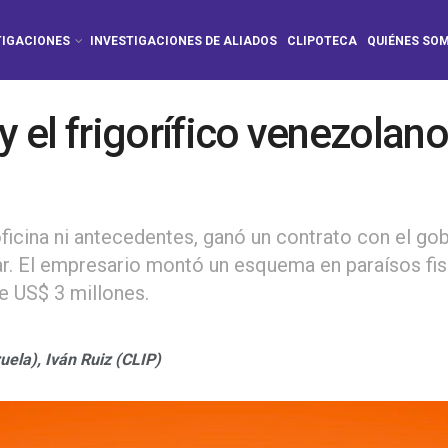
TIGACIONES
INVESTIGACIONES DE ALIADOS
CLIPOTECA
QUIÉNES SO
y el frigorífico venezolan
ficina ni antecedentes, ganó un contrato con el go
ar. El empresario montó un esquema en paraísos fi
e US$ 3 millones.
uela),
Iván Ruiz (CLIP)