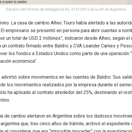
Extracto del informe de Inteligencia No. 0137/2012 de la UIF de Argentina
mino. La casa de cambio Alhec Tours había alertado a las autor
 El empresario se presentó en persona para abrir cuentas a nomb
or un total de USD 2 millones”, indicaron desde Alhec, según el r
 un contrato firmado entre Baldric y CVA Leander Carnes y Pesca
mover los fondos a Estados Unidos como parte de una operación “
icación económica”.
advirtió sobre movimientos en las cuentas de Baldric. Sus saldo
n de los movimientos realizados por la empresa durante el semes
ólo ha aplicado al contrato alrededor del 25%, destinando el re
ntino.
a de cambio alertaron en Argentina sobre los dudosos movimient
 argentina que, tras cinco años de trámite, archivó el expediente
nte al considerar que era “imposible proceder” con la investigació