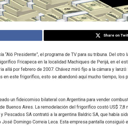
Share on Twit
“Aló Presidente”, el programa de TV para su tribuna. Del otro lad
gorífico Fricapeca en la localidad Machiques de Perijá, en el es
ia allá por febrero de 2007. Chávez miró fijo a la cámara y lanzó
s en este frigorífico, esto se abandonó aquí mucho tiempo, los 
reado un fideicomiso bilateral con Argentina para vender combu
 Buenos Aires. La remodelación del frigorífico costó US$ 7,8 m
 Pescados SA contrató a la argentina Baldric SA, que había si
o José Domingo Correia Leca. Esta empresa pantalla consiguió el 