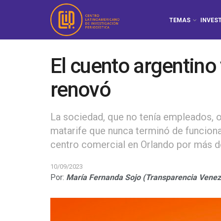
TEMAS
INVES
El cuento argentino 
renovó
La sociedad, que no tenía empleados, o
matarife que nunca terminó de funcion
centro comercial en Orlando por más d
10/09/2023
Por:
María Fernanda Sojo (Transparencia Venez