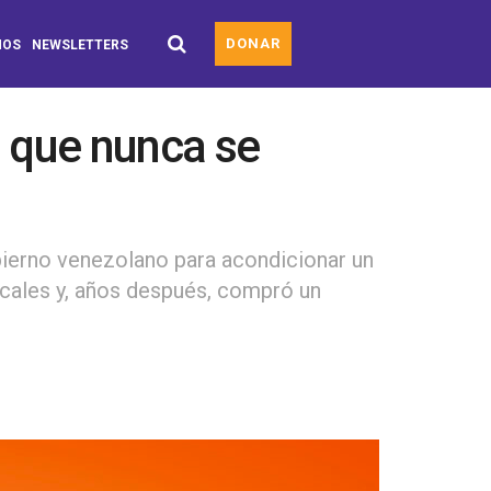
DONAR
MOS
NEWSLETTERS
o que nunca se
bierno venezolano para acondicionar un
scales y, años después, compró un