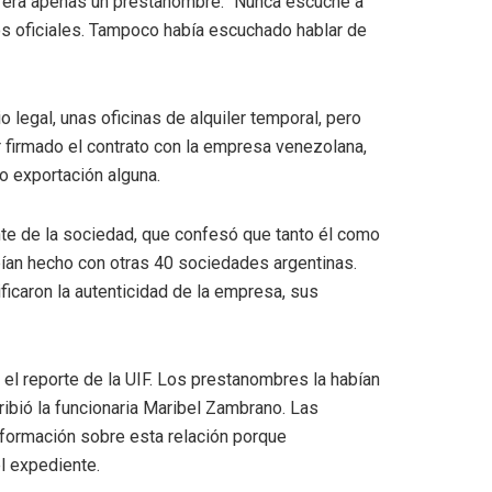
c era apenas un prestanombre. “Nunca escuché a
tos oficiales. Tampoco había escuchado hablar de
 legal, unas oficinas de alquiler temporal, pero
 firmado el contrato con la empresa venezolana,
do exportación alguna.
nte de la sociedad, que confesó que tanto él como
bían hecho con otras 40 sociedades argentinas.
ficaron la autenticidad de la empresa, sus
n el reporte de la UIF. Los prestanombres la habían
ribió la funcionaria Maribel Zambrano. Las
nformación sobre esta relación porque
el expediente.