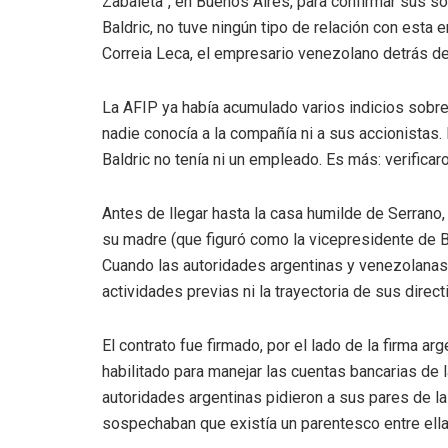
Zabaleta”, en Buenos Aires, para confirmar sus 
Baldric, no tuve ningún tipo de relación con est
Correia Leca, el empresario venezolano detrás d
La AFIP ya había acumulado varios indicios sobre 
nadie conocía a la compañía ni a sus accionistas
Baldric no tenía ni un empleado. Es más: verificar
Antes de llegar hasta la casa humilde de Serrano
su madre (que figuró como la vicepresidente de B
Cuando las autoridades argentinas y venezolanas g
actividades previas ni la trayectoria de sus direc
El contrato fue firmado, por el lado de la firma a
habilitado para manejar las cuentas bancarias de 
autoridades argentinas pidieron a sus pares de l
sospechaban que existía un parentesco entre ell