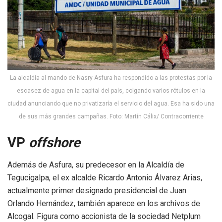
La alcaldía al mando de Nasry Asfura ha respondido a las protestas por la
escasez de agua en la capital del país, colgando varios rótulos en la
ciudad anunciando que no privatizaría el servicio del agua. Esa ha sido una
de sus más grandes campañas. Foto: Martín Cálix/ Contracorriente
VP
offshore
Además de Asfura, su predecesor en la Alcaldía de
Tegucigalpa, el ex alcalde Ricardo Antonio Álvarez Arias,
actualmente primer designado presidencial de Juan
Orlando Hernández, también aparece en los archivos de
Alcogal. Figura como accionista de la sociedad Netplum