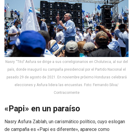
Nasry “Tito” Asfura se dirige a sus correligionarios en Choluteca, al sur del
país, donde inauguró su campaña presidencial por el Partido Nacional el
pasado 29 de agosto de 2021. En noviembre próximo Honduras celebrará
elecciones y Asfura lidera las encuestas. Foto: Fernando Silva/
Contracorriente
«
Papi
»
en un
paraíso
Nasry Asfura Zablah, un carismático político, cuyo eslogan
de campaña es «Papi es diferente», aparece como