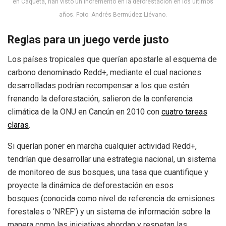
en Caquetá, han visto un incremento en la deforestación en los últimos
años. Foto: Andrés Bermúdez Liévano.
Reglas para un
juego verde justo
Los países tropicales que querían apostarle al esquema de
carbono denominado Redd+, mediante el cual naciones
desarrolladas podrían recompensar a los que estén
frenando la deforestación, salieron de la conferencia
climática de la ONU en Cancún en 2010 con
cuatro tareas
claras
.
Si querían poner en marcha cualquier actividad Redd+,
tendrían que desarrollar una estrategia nacional, un sistema
de monitoreo de sus bosques, una tasa que cuantifique y
proyecte la dinámica de deforestación en esos
bosques (conocida como nivel de referencia de emisiones
forestales o ‘NREF’) y un sistema de información sobre la
manera como las iniciativas abordan y respetan las