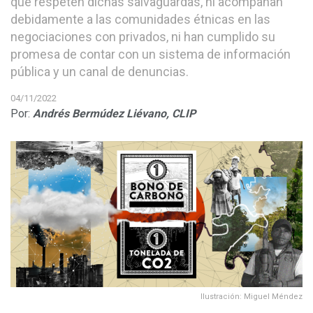
que respeten dichas salvaguardas, ni acompañan
debidamente a las comunidades étnicas en las
negociaciones con privados, ni han cumplido su
promesa de contar con un sistema de información
pública y un canal de denuncias.
04/11/2022
Por:
Andrés Bermúdez Liévano,
CLIP
Ilustración: Miguel Méndez