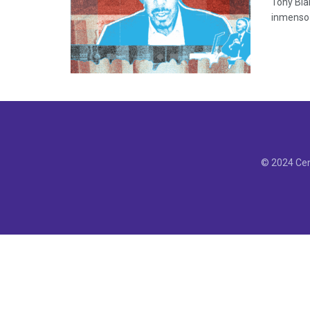
Tony Bla
inmenso 
© 2024 Cen