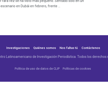
ir rara vez se ha visto más pequeño. Sentado solo en un
escenario en Dubái en febrero, frente ...
Investigaciones
Quiénes somos
Nos faltas tú
Contáctenos
tro Latinoamericano de Investigación Periodística. Todos los derechos 
Política de uso de datos de CLIP
Políticas de cookies