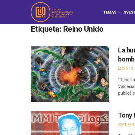
TEMAS
INVES
Etiqueta:
Reino Unido
La hu
bomba
MAYO 12,
“Reportan
Valdecia
publicó el
Tony 
SEPTIEMB