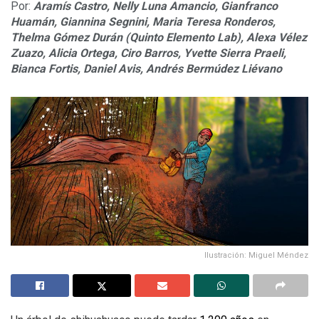
Por:
Aramís Castro,
Nelly Luna Amancio,
Gianfranco
Huamán,
Giannina Segnini,
Maria Teresa Ronderos,
Thelma Gómez Durán (Quinto Elemento Lab),
Alexa Vélez
Zuazo,
Alicia Ortega,
Ciro Barros,
Yvette Sierra Praeli,
Bianca Fortis,
Daniel Avis,
Andrés Bermúdez Liévano
Ilustración: Miguel Méndez