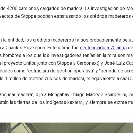
s de 4200 camiones cargados de madera. La investigación de Mo
yectos de Stoppe podrían estar usando los créditos madereros d
ún la entidad, los créditos madereros falsos probablemente se u
do a Chaules Pozzebon.
Este último fue
sentenciado a 70 años
de
s hombres a los que los investigadores tenían en la mira son m
l proyecto Unitor, junto con Stoppe y Carbonext) y José Luiz C
dades como “estructura de gestión operativa” y “período de acred
 de 1 millón de metros cúbicos de madera, el equivalente a casi
quear madera”, dijo a Mongabay Thiago Marrese Scarpellini, inv
án las tierras de los indígenas kaxarari, y siempre se extrae ma