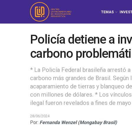
TEMAS
INVES
Policía detiene a i
carbono problemáti
* La Policía Federal brasileña arrestó 
carbono más grandes de Brasil. Según 
acaparamiento de tierras y blanqueo d
con millones de dólares. * Los víncul
ilegal fueron revelados a fines de may
28/06/2024
Por:
Fernanda Wenzel (Mongabay Brasil)