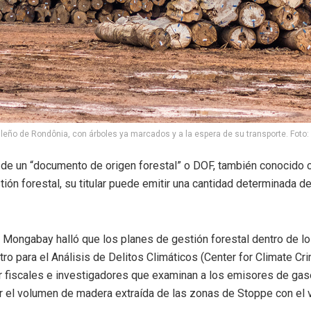
leño de Rondônia, con árboles ya marcados y a la espera de su transporte. Foto
 de un “documento de origen forestal” o DOF, también conocido 
ión forestal, su titular puede emitir una cantidad determinada 
e Mongabay halló que los planes de gestión forestal dentro de 
ntro para el Análisis de Delitos Climáticos (Center for Climate C
or fiscales e investigadores que examinan a los emisores de ga
ar el volumen de madera extraída de las zonas de Stoppe con el 