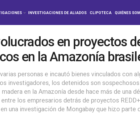
TIGACIONES
INVESTIGACIONES DE ALIADOS
CLIPOTECA
QUIÉNES SO
nvolucrados en proyectos d
cos en la Amazonía brasil
a varias personas e incautó bienes vinculados con a
los investigadores, los detenidos son sospechosos
e madera en la Amazonía desde hace más de una dé
os entre los empresarios detrás de proyectos REDD+
o en una investigación de Mongabay que hizo parte 