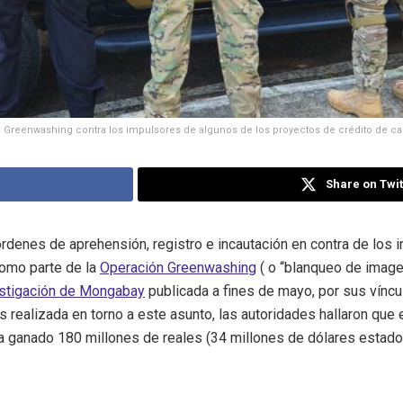
n Greenwashing contra los impulsores de algunos de los proyectos de crédito de carb
Share on Twit
ó órdenes de aprehensión, registro e incautación en contra de lo
como parte de la
Operación Greenwashing
( o “blanqueo de image
stigación de Mongabay
publicada a fines de mayo, por sus víncu
ás realizada en torno a este asunto, las autoridades hallaron qu
ía ganado 180 millones de reales (34 millones de dólares estado