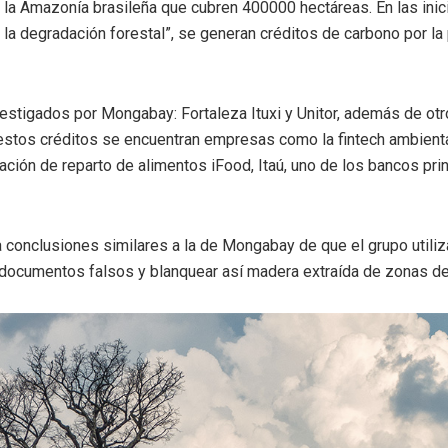
 la Amazonía brasileña que cubren 400000 hectáreas. En las inic
la degradación forestal”, se generan créditos de carbono por la
vestigados por Mongabay: Fortaleza Ituxi y Unitor, además de otr
tos créditos se encuentran empresas como la fintech ambiental
cación de reparto de alimentos iFood, Itaú, uno de los bancos pri
 conclusiones similares a la de Mongabay de que el grupo utili
 documentos falsos y blanquear así madera extraída de zonas d