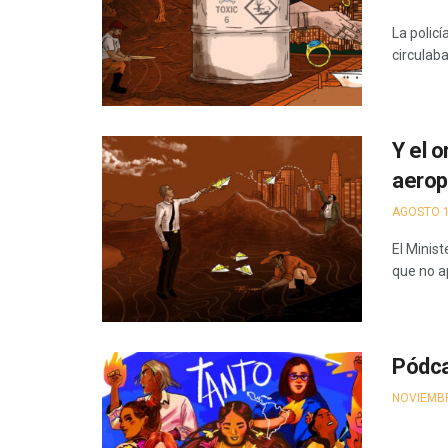
La polic
circulab
Y el o
aerop
AGOSTO 1
El Minis
que no a
Pódca
NOVIEMBR