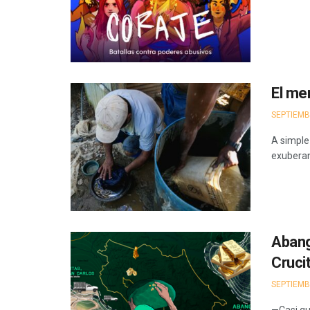
El mer
SEPTIEMB
A simple
exuberan
Abang
Cruci
SEPTIEMB