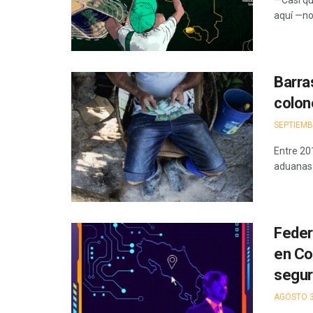
—Casi qu
aquí —nos
Barra
colon
SEPTIEMB
Entre 20
aduanas 
Feder
en Co
segur
AGOSTO 3