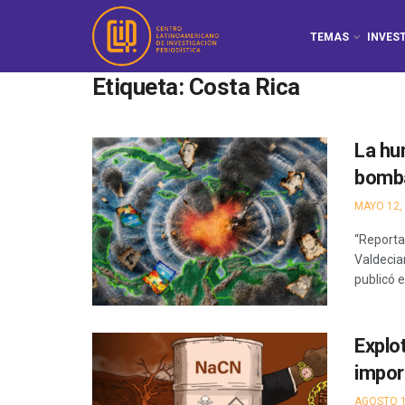
TEMAS
INVES
Etiqueta:
Costa Rica
La hu
bomba
MAYO 12,
“Reportan
Valdecia
publicó el
Explo
impor
AGOSTO 1