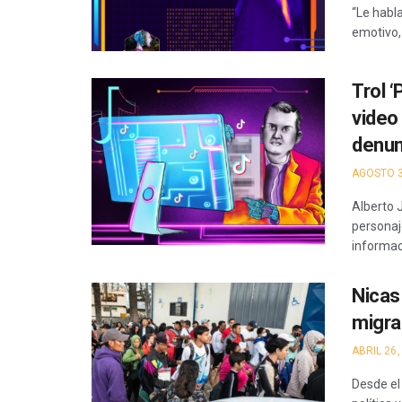
“Le habl
emotivo, 
Trol ‘
video
denun
AGOSTO 3
Alberto 
personaje
informaci
Nicas
migra
ABRIL 26,
Desde el