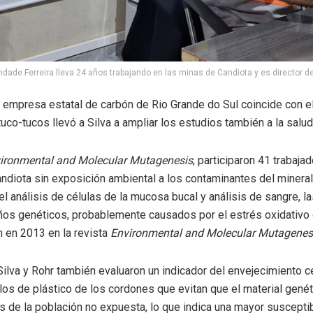
ade Ferreira lleva 24 años trabajando en las minas de Candiota y es director del
 la empresa estatal de carbón de Rio Grande do Sul coincide con e
uco-tucos llevó a Silva a ampliar los estudios también a la salu
ironmental and Molecular Mutagenesis
,
participaron 41 trabaja
ndiota sin exposición ambiental a los contaminantes del minera
l análisis de células de la mucosa bucal y análisis de sangre, las
años genéticos, probablemente causados por el estrés oxidativo
n en 2013 en la revista
Environmental and Molecular Mutagenes
ilva y Rohr también evaluaron un indicador
del envejecimiento c
s de plástico de los cordones que evitan que el material genét
 de la población no expuesta, lo que indica una mayor suscepti