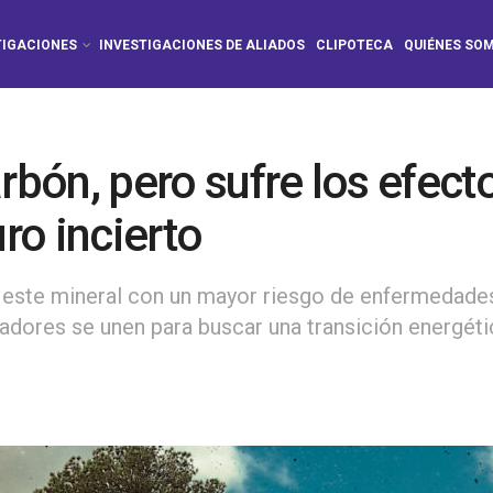
TIGACIONES
INVESTIGACIONES DE ALIADOS
CLIPOTECA
QUIÉNES SO
rbón, pero sufre los efecto
uro incierto
 este mineral con un mayor riesgo de enfermedades
jadores se unen para buscar una transición energétic