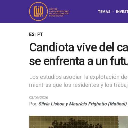
TEMAS
INVES
ES
PT
|
Candiota vive del ca
se enfrenta a un fut
Los estudios asocian la explotación de
mientras que los residentes y los traba
03/06/2026
Por:
Sílvia Lisboa y Maurício Frighetto (Matinal)