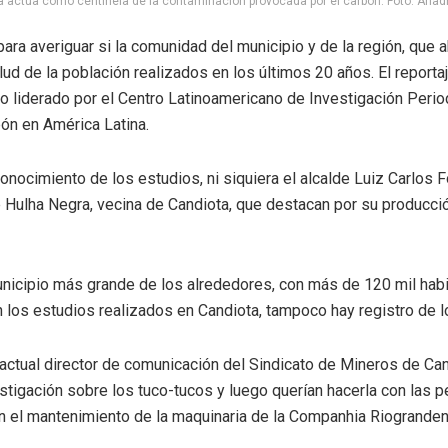
 actúa como centinela de la contaminación provocada por el carbón. Foto: Ariadna
ara averiguar si la comunidad del municipio y de la región, que 
ud de la población realizados en los últimos 20 años. El reportaj
cto liderado por el Centro Latinoamericano de Investigación Peri
bón en América Latina.
onocimiento de los estudios, ni siquiera el alcalde Luiz Carlos
e Hulha Negra, vecina de Candiota, que destacan por su producci
l municipio más grande de los alrededores, con más de 120 mil ha
n los estudios realizados en Candiota, tampoco hay registro de l
 actual director de comunicación del Sindicato de Mineros de Can
igación sobre los tuco-tucos y luego querían hacerla con las per
ja en el mantenimiento de la maquinaria de la Companhia Riogra