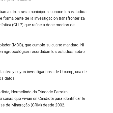
 Tripaldi / iNaturalist
abarca otros
seis
municipios, conoce los estudios
e forma parte de la investigación transfronteriza
odística (CLIP) que reúne a doce medios de
 Folador (MDB), que cumple su cuarto mandato. Ni
ón agroecológica, recordaban los estudios sobre
bitantes y cuyos investigadores de Urcamp, una de
os datos.
diota, Hermelindo da Trindade Ferreira.
sonas que vivían en Candiota para identificar la
ndense de Mineração (CRM) desde 2002.