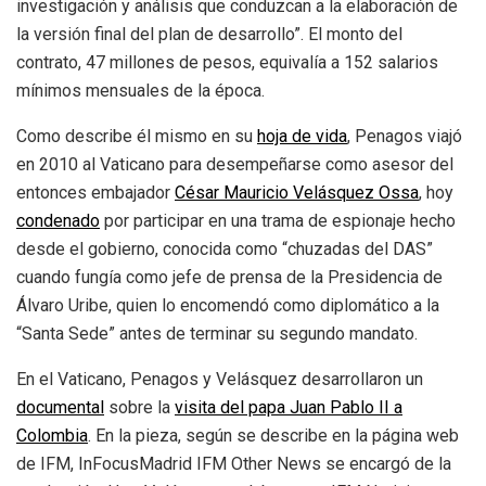
investigación y análisis que conduzcan a la elaboración de
la versión final del plan de desarrollo”. El monto del
contrato, 47 millones de pesos, equivalía a 152 salarios
mínimos mensuales de la época.
Como describe él mismo en su
hoja de vida
, Penagos viajó
en 2010 al Vaticano para desempeñarse como asesor del
entonces embajador
C
é
sar Mauricio Vel
á
squez Ossa
, hoy
condenado
por participar en una trama de espionaje hecho
desde el gobierno, conocida como “chuzadas del DAS”
cuando fungía como jefe de prensa de la Presidencia de
Álvaro Uribe, quien lo encomendó como diplomático a la
“Santa Sede” antes de terminar su segundo mandato.
En el Vaticano, Penagos y Velásquez desarrollaron un
documental
sobre la
visita del papa Juan Pablo II a
Colombia
. En la pieza, según se describe en la página web
de IFM, InFocusMadrid IFM Other News se encargó de la