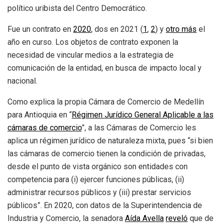
político uribista del Centro Democrático.
Fue un contrato en
2020
, dos en 2021 (
1
,
2
) y
otro m
á
s
el
año en curso. Los objetos de contrato exponen la
necesidad de vincular medios a la estrategia de
comunicación de la entidad, en busca de impacto local y
nacional.
Como explica la propia Cámara de Comercio de Medellín
para Antioquia en “
R
é
gimen Jur
í
dico General Aplicable a las
c
á
maras de comercio
”, a las Cámaras de Comercio les
aplica un régimen jurídico de naturaleza mixta, pues “si bien
las cámaras de comercio tienen la condición de privadas,
desde el punto de vista orgánico son entidades con
competencia para (i) ejercer funciones públicas, (ii)
administrar recursos públicos y (iii) prestar servicios
públicos”. En 2020, con datos de la Superintendencia de
Industria y Comercio, la senadora
A
í
da Avella
revel
ó
que de