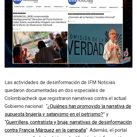
Las actividades de desinformación de IFM Noticias
quedaron documentadas en dos especiales de
Colombiacheck que registraron narrativas contra el actual
Gobierno nacional: “
¿
Qui
é
nes han promovido la narrativa de
supuesta brujer
í
a y satanismo en el petrismo?
” y
“
Guerrillera, contratista y bruja: narrativas de desinformaci
ó
n
contra Francia M
á
rquez en la campa
ñ
a
”. Además, el portal