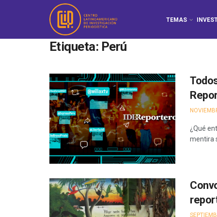
TEMAS
INVES
Etiqueta:
Perú
Todos
Repor
NOVIEMBR
¿Qué ent
mentira 
Convo
repor
SEPTIEMB