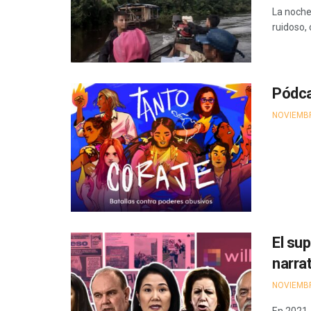
La noche
ruidoso, c
Pódca
NOVIEMBR
El su
narra
NOVIEMBR