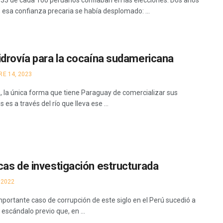
 33 de cada 100 peruanos confiaban en las elecciones. Dos años
 esa confianza precaria se había desplomado: ...
idrovía para la cocaína sudamericana
E 14, 2023
, la única forma que tiene Paraguay de comercializar sus
 es a través del río que lleva ese ...
cas de investigación estructurada
 2022
mportante caso de corrupción de este siglo en el Perú sucedió a
escándalo previo que, en ...