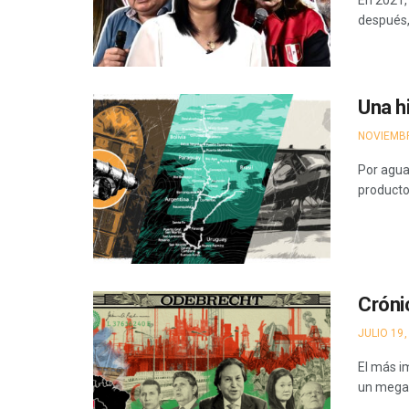
En 2021,
después,
Una h
NOVIEMBR
Por agua
productos
Cróni
JULIO 19,
El más i
un mega 