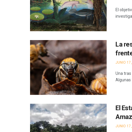
El objeti
investiga
La re
frent
JUNIO 17,
Una tras 
Algunas 
El Est
Amazo
JUNIO 17,