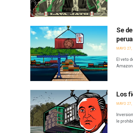
Se de
perua
MAYO 27,
El veto 
Amazonas
Los f
MAYO 27,
Inversio
le prohi